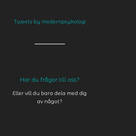
Tweets by modernpsykologi
kontakt@psykopat.se
Har du frågor till oss?
Eller vill du bara dela med dig
KLICKA HÄR
av något?