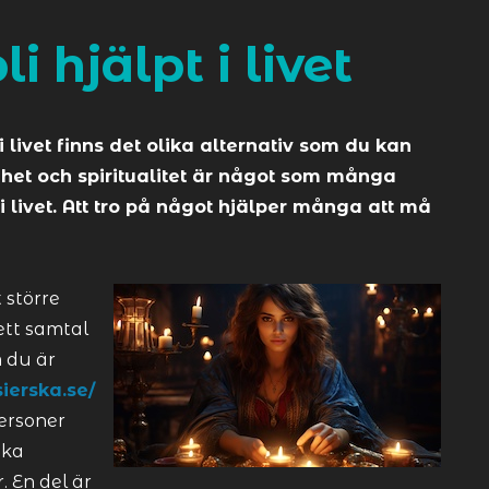
i hjälpt i livet
 livet finns det olika alternativ som du kan
lighet och spiritualitet är något som många
 i livet. Att tro på något hjälper många att må
t större
ett samtal
 du är
ierska.se/
personer
ika
. En del är