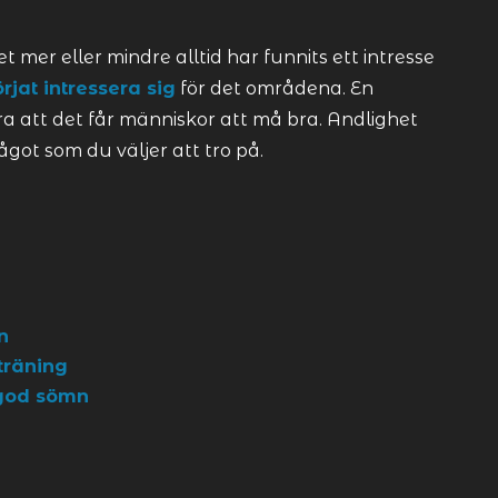
t mer eller mindre alltid har funnits ett intresse
örjat intressera sig
för det områdena. En
ra att det får människor att må bra. Andlighet
något som du väljer att tro på.
n
träning
 god sömn